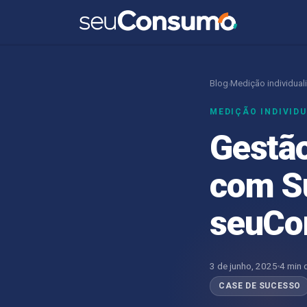
Blog
Medição individual
›
MEDIÇÃO INDIVID
Gestã
com S
seuCo
3 de junho, 2025
4 min d
CASE DE SUCESSO