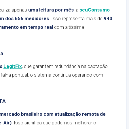
ealiza apenas
uma leitura por mês
, a
seuConsumo
 um dos 656 medidores
. Isso representa mais de
940
ramento em tempo real
com altíssima
ia
es
LegitFix
, que garantem redundância na captação
alha pontual, o sistema continua operando com
.
TA
mercado brasileiro com atualização remota de
-Air)
. Isso significa que podemos melhorar o