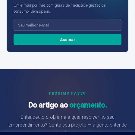
Um e-mail por mês com guias de medição e gestão de
consumo. Sem spam.
Assinar
PRÓXIMO PASSO
Do artigo ao
orçamento.
Entendeu o problema e quer resolver no seu
empreendimento? Conte seu projeto — a gente entende
antes de propor.