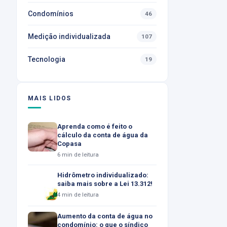
Condomínios
46
Medição individualizada
107
Tecnologia
19
MAIS LIDOS
Aprenda como é feito o
cálculo da conta de água da
Copasa
6 min de leitura
Hidrômetro individualizado:
saiba mais sobre a Lei 13.312!
4 min de leitura
Aumento da conta de água no
condomínio: o que o síndico