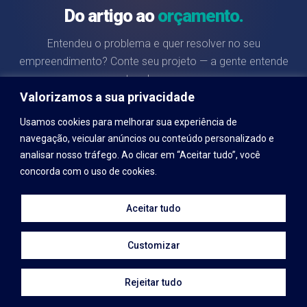
Do artigo ao
orçamento.
Entendeu o problema e quer resolver no seu
empreendimento? Conte seu projeto — a gente entende
antes de propor.
Valorizamos a sua privacidade
Usamos cookies para melhorar sua experiência de
Pedir orçamento →
navegação, veicular anúncios ou conteúdo personalizado e
analisar nosso tráfego. Ao clicar em “Aceitar tudo”, você
concorda com o uso de cookies.
Aceitar tudo
Site
Contato
Acessar Sistema
Customizar
© 2026 SC Gestão Empresarial e Participações LTDA — Todos os direitos
Rejeitar tudo
reservados.