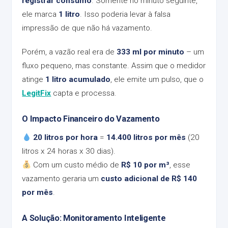
registrar consumo
. Somente no minuto seguinte,
ele marca
1 litro
. Isso poderia levar à falsa
impressão de que não há vazamento.
Porém, a vazão real era de
333 ml por minuto
– um
fluxo pequeno, mas constante. Assim que o medidor
atinge
1 litro acumulado
, ele emite um pulso, que o
LegitFix
capta e processa.
O Impacto Financeiro do Vazamento
20 litros por hora
=
14.400 litros por mês
(20
litros x 24 horas x 30 dias).
Com um custo médio de
R$ 10 por m³
, esse
vazamento geraria um
custo adicional de R$ 140
por mês
.
A Solução: Monitoramento Inteligente